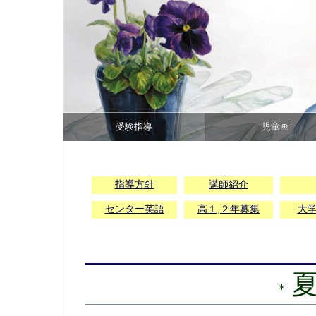
受験指導
児童画
指導方針
講師紹介
センター英語
高１,２年募集
大
＊