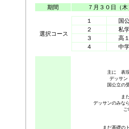
期間
７月３０日（木
１
国公立
２
私学美
選択コース
３
高１・
４
中学３
主に 表
デッサン
国公立の
ま
デッサンのみな
ご
まだ基礎の