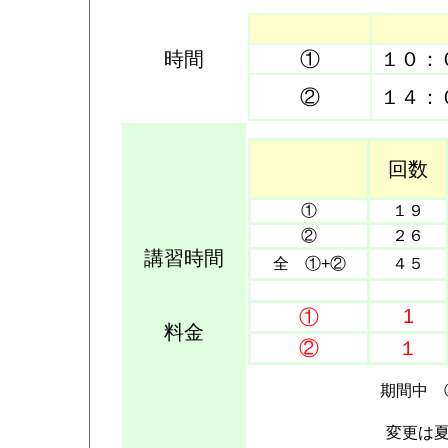
時間
①
１０：
②
１４：
回数
①
１９
②
２６
講習時間
全 ①+②
４５
1
①
料金
②
１
期間中 
変更は